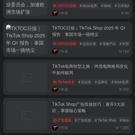
TKTOC日报
# tiktok电商
# Meta
# 日本电商
1年前
95
TKTOC日报｜TikTok Shop 2025 年 Q1
报告：泰国市场一骑绝尘
TKTOC日报
# 企业出海
# 宠物产品
# 外贸优
1年前
154
TikTok电商转型之路：跨境电商格局变化
中如何破局
TikTok头条
# 自运营
# 品牌化
# tiktok电商
1年前
202
TikTok Shop广告投放技巧：避开3大误
区，掌握核心策略
广告投放
# 广告投放
# TikTok Shop
# tiktok
1年前
1,385