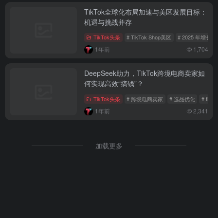
TikTok全球化布局加速与美区发展目标：
机遇与挑战并存
TikTok头条
# TikTok Shop美区
# 2025 年增长
1年前
1,704
DeepSeek助力，TikTok跨境电商卖家如
何实现高效“搞钱”？
TikTok头条
# 跨境电商卖家
# 选品优化
# tikt
1年前
2,341
加载更多