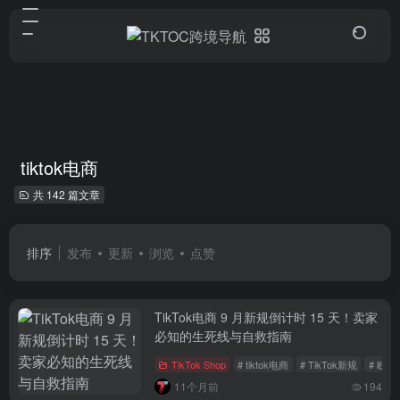
tiktok电商
共 142 篇文章
排序
发布
更新
浏览
点赞
TikTok电商 9 月新规倒计时 15 天！卖家
必知的生死线与自救指南
TikTok Shop
# tiktok电商
# TikTok新规
# 欧
11个月前
194