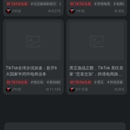
TikTok头条
# 社交媒体影响力
# 中美关系
TikTok头条
# TikTok美国立法
# 跨境电商
# 电商出海
2年前
6,375
1年前
302
TikTok全球步伐加速：新开8
黑五激战正酣，TikTok 美区卖
大国家半闭环电商业务
家 “悲喜交加”，跨境电商路在
何方？
TikTok头条
# 独立站
# 新加坡社交媒体
TikTok头条
# shopify
# 黑五
# 跨境卖家
#
2年前
11,154
9个月前
203