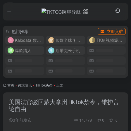
热门推荐
立即入驻
Kalodata-数据分析平台
智媒全球-社媒管理平台
TK短视频爆款复刻
爆款猎人
斯塔克云手机
首页
•
跨境资讯
•
TikTok头条
•
正文
美国法官驳回蒙大拿州TikTok禁令，维护言
论自由
3年前发布
14,779
0
0