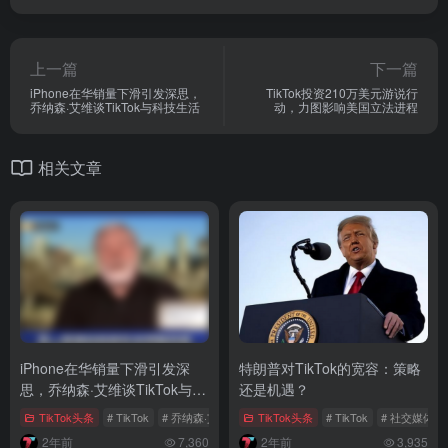
上一篇
下一篇
iPhone在华销量下滑引发深思，
TikTok投资210万美元游说行
乔纳森·艾维谈TikTok与科技生活
动，力图影响美国立法进程
相关文章
iPhone在华销量下滑引发深
特朗普对TikTok的宽容：策略
思，乔纳森·艾维谈TikTok与科
还是机遇？
技生活
TikTok头条
# TikTok
# 乔纳森·艾维
# iPhone中国市场销量
TikTok头条
# TikTok
# 社交媒体
2年前
7,360
2年前
3,935