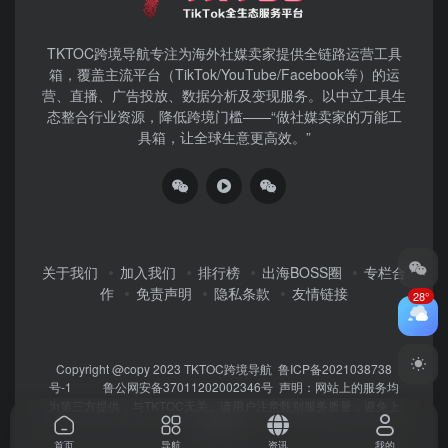
TKTOC跨境导航​专注为海外社媒卖家提供全链路运营工具
箱，覆盖主流平台（TikTok/YouTube/Facebook等）​的运
营、直播、广告投放、数据分析及变现服务。以中立工具生
态整合行业资源，降低跨境门槛——“做社媒卖家的万能工
具箱，让全球生意更高效。”
关于我们
加入我们
排行榜
出海BOSS圈
专栏合
作
免责声明
隐私条款
友情链接
28°
Copyright @copy 2023
TKTOC跨境导航
鲁ICP备2021038738
号-1
鲁公网安备37011202002346号
声明：网站上的服务均
为第三方提供，与TKTOC无关。请用户注意甄别服务质量，避免上
当受骗！
首页
导航
资讯
我的