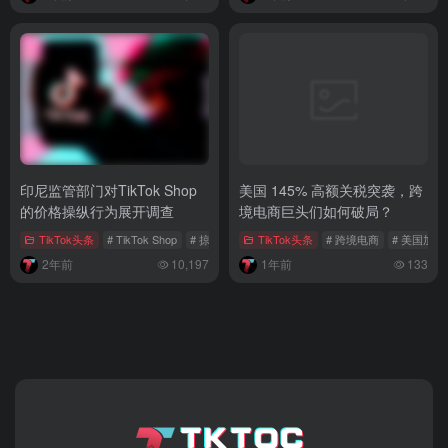
印尼监管部门对TikTok Shop
美国 145% 高额关税突袭，跨
的价格操纵行为展开调查
境电商巨头们如何破局？
TikTok头条
# TikTok Shop
# 掠夺性定价
TikTok头条
# 电商平台价格规范
# 跨境电商
# 美国加
2年前
10,197
1年前
133