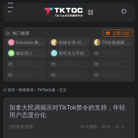
热门推荐
立即入驻
Kalodata-数据分析平台
智媒全球-社媒管理平台
TK短视频爆款复刻
爆款猎人
斯塔克云手机
首页
•
跨境资讯
•
TikTok头条
•
正文
加拿大民调揭示对TikTok禁令的支持，年轻
用户态度分化
2年前发布
6,526
0
0