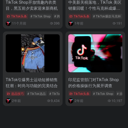
TikTok Shop开放情趣内衣类
中美新关税落地，TikTok 美区
目，黑五前夕卖家迎来新商机
销量回暖！个性马克杯成爆款
背后的情绪生意
TikTok头条
# TikTok Shop
# 跨境电商
# 情趣赛道
TikTok头条
# TikTok爆款马克杯
#
11个月前
396
1年前
191
TikTok引爆男士运动短裤销售
印尼监管部门对TikTok Shop
狂潮：时尚与功能的完美结合
的价格操纵行为展开调查
选品技巧
# TikTok选品
# TikTok话题
# 社交媒体营销
TikTok头条
# TikTok Shop
# 掠夺
2年前
9,434
2年前
10,197