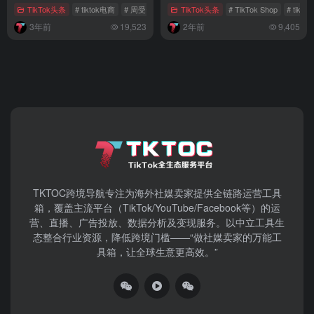
TikTok头条
# tiktok电商
# 周受资
# TikTok印尼电商
TikTok头条
# TikTok Shop
# tikt
3年前
19,523
2年前
9,405
TKTOC跨境导航​专注为海外社媒卖家提供全链路运营工具
箱，覆盖主流平台（TikTok/YouTube/Facebook等）​的运
营、直播、广告投放、数据分析及变现服务。以中立工具生
态整合行业资源，降低跨境门槛——“做社媒卖家的万能工
具箱，让全球生意更高效。”