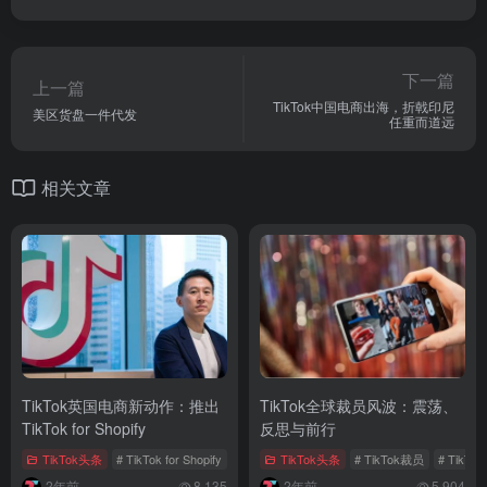
下一篇
上一篇
TikTok中国电商出海，折戟印尼
美区货盘一件代发
任重而道远
相关文章
TikTok英国电商新动作：推出
TikTok全球裁员风波：震荡、
TikTok for Shopify
反思与前行
TikTok头条
# TikTok for Shopify
# 英国电商
TikTok头条
# TikTok英国电商业务
# TikTok裁员
# TikT
2年前
8,135
2年前
5,904