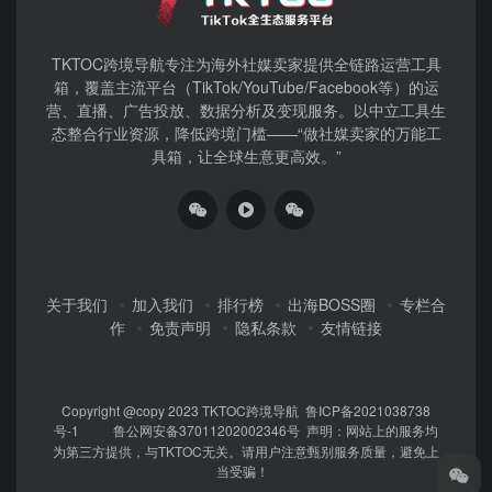
TKTOC跨境导航​专注为海外社媒卖家提供全链路运营工具
箱，覆盖主流平台（TikTok/YouTube/Facebook等）​的运
营、直播、广告投放、数据分析及变现服务。以中立工具生
态整合行业资源，降低跨境门槛——“做社媒卖家的万能工
具箱，让全球生意更高效。”
关于我们
加入我们
排行榜
出海BOSS圈
专栏合
作
免责声明
隐私条款
友情链接
Copyright @copy 2023
TKTOC跨境导航
鲁ICP备2021038738
号-1
鲁公网安备37011202002346号
声明：网站上的服务均
为第三方提供，与TKTOC无关。请用户注意甄别服务质量，避免上
当受骗！