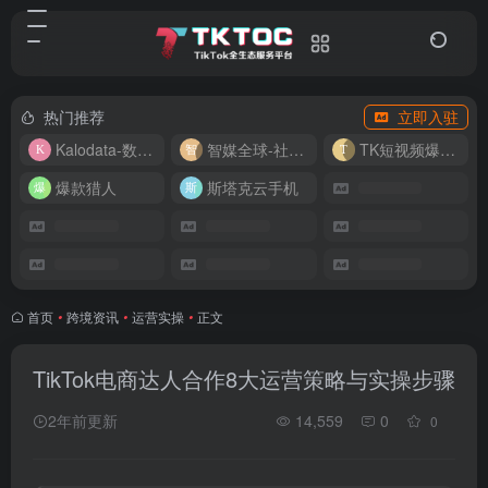
热门推荐
立即入驻
Kalodata-数据分析平台
智媒全球-社媒管理平台
TK短视频爆款复刻
爆款猎人
斯塔克云手机
首页
•
跨境资讯
•
运营实操
•
正文
TikTok电商达人合作8大运营策略与实操步骤
2年前更新
14,559
0
0