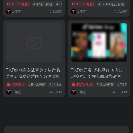
势
TKTOC日报
# 年轻消费者
# TikTok Shop政策
TKTOC日报
# TikTok国货品牌
# TikTok电商发展
# 
2年前
8,063
2年前
7,558
TikTok电商实战宝典：从产品
TikTok开发“虚拟网红”功能，
选择到成功运营的全方位攻略
虚拟网红引领电商AI营销潮
运营实操
# tiktok电商
# 品牌出海
# TikTok运营策略
TikTok头条
# tiktok电商
# TikTo
2年前
7,692
2年前
11,939