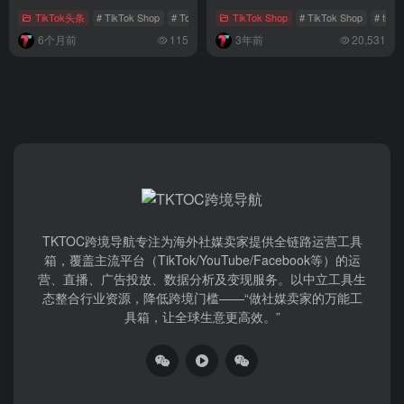
秘！
TikTok头条
# TikTok Shop
# Tokopedia
TikTok Shop
# 关闭传言
# TikTok Shop
# tik
6个月前
115
3年前
20,531
TKTOC跨境导航​专注为海外社媒卖家提供全链路运营工具
箱，覆盖主流平台（TikTok/YouTube/Facebook等）​的运
营、直播、广告投放、数据分析及变现服务。以中立工具生
态整合行业资源，降低跨境门槛——“做社媒卖家的万能工
具箱，让全球生意更高效。”