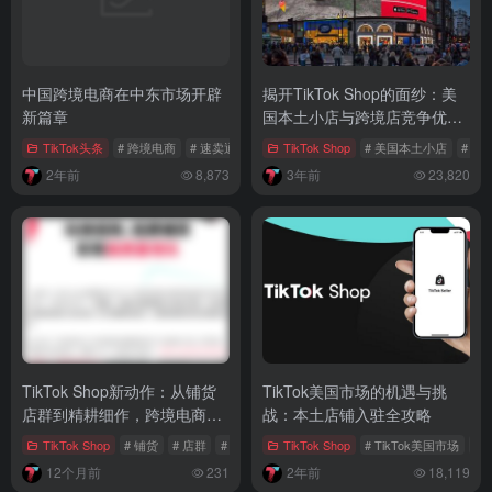
中国跨境电商在中东市场开辟
揭开TikTok Shop的面纱：美
新篇章
国本土小店与跨境店竞争优势
大比拼！
TikTok头条
# 跨境电商
# 速卖通
# 电商增长
TikTok Shop
# 美国本土小店
# A
2年前
8,873
3年前
23,820
TikTok Shop新动作：从铺货
TikTok美国市场的机遇与挑
店群到精耕细作，跨境电商商
战：本土店铺入驻全攻略
家如何破局
TikTok Shop
# 铺货
# 店群
# TikTok铺货
TikTok Shop
# TikTok美国市场
# 
12个月前
231
2年前
18,119