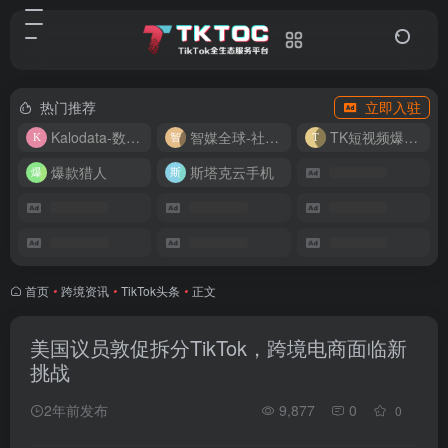
热门推荐
立即入驻
Kalodata-数据分析平台
智媒全球-社媒管理平台
TK短视频爆款复刻
爆款猎人
斯塔克云手机
首页
•
跨境资讯
•
TikTok头条
•
正文
美国议员敦促拆分TikTok，跨境电商面临新
挑战
2年前发布
9,877
0
0