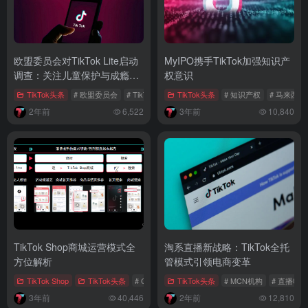
欧盟委员会对TikTok Lite启动
MyIPO携手TikTok加强知识产
调查：关注儿童保护与成瘾风
权意识
险
TikTok头条
# 欧盟委员会
# TikTok儿童保护
TikTok头条
# TikTok Lite
# 知识产权
# 马来西
2年前
6,522
3年前
10,840
TikTok Shop商城运营模式全
淘系直播新战略：TikTok全托
方位解析
管模式引领电商变革
TikTok Shop
TikTok头条
# COD货到付款
TikTok头条
# 达人矩阵
# MCN机构
# 货架电商
# 直播电商
3年前
40,446
2年前
12,810