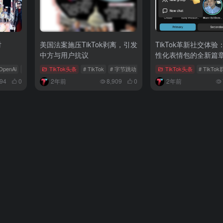
对
美国法案施压TikTok剥离，引发
TikTok革新社交体
中方与用户抗议
性化表情包的全新篇
OpenAi
# RTX
TikTok头条
# TikTok
# 字节跳动
# 美国法案
TikTok头条
# TikTo
794
0
2年前
8,909
0
2年前