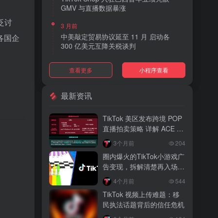
GMV 与直播数据暴涨
泛讨
3 月前
中美敲定贸易协议延至 11 月 启动各
各国企
300 亿美元互降关税谈判
3 月前
查看更多
小程序查看
TikTok Shop 上线 “三日达” 标签 履约
快、转化高、曝光多
最新资讯
3 月前
AI 购物代理化趋势明显 30% 美国消费
TikTok 美区发布跨境 POP
者接受 AI 代下单
直播拍卖策略 详解 ACE 选
。
品与三大拍卖机制
3 月前
3个月前
204
TikTok Shop 爱尔兰全面开放入驻 本土
圈内爆火的TikTok小游戏广
品牌可零门槛开店
告变现，拆解清楚再入场，
别盲目跟风
3 月前
4个月前
544
音乐节降噪耳塞风靡欧美 DTC 品牌单日
TikTok 视频上传难题：移
营收突破 200 万元
民执法话题背后的信任危机
3 月前