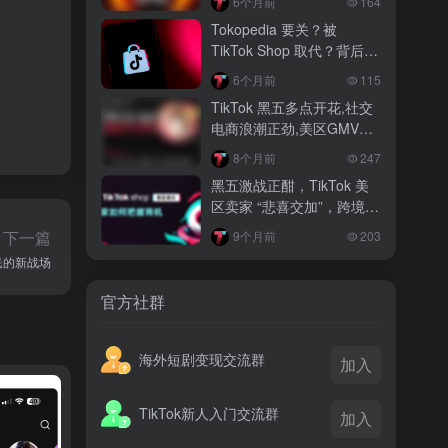
6个月前
164
越南监管出手核查Shopee、TikTok
Tokopedia 要关？被
Shop涨价行为，佣金调整遭调查
TikTok Shop 取代？背后真
相大揭秘！
3 月前
6个月前
115
TikTok Shop 印尼推出出海项目 助力本
TikTok 黑五多点开花,社交
土品牌开拓东南亚市场
电商浪潮正劲,美区GMV突
破35亿
3 月前
8个月前
247
TikTok Shop 英美周榜出炉 美妆家居成
黑五激战正酣，TikTok 美
两大热销主力
区卖家 “悲喜交加”，跨境电
商路在何方？
下一篇
9个月前
203
民的新战场
官方社群
海外短剧变现交流群
加入
TikTok新人入门交流群
加入