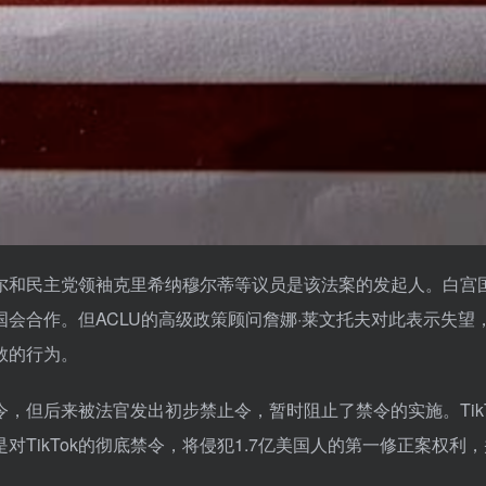
尔和民主党领袖克里希纳穆尔蒂等议员是该法案的发起人。白宫
会合作。但ACLU的高级政策顾问詹娜·莱文托夫对此表示失望
数的行为。
令，但后来被法官发出初步禁止令，暂时阻止了禁令的实施。TikT
TikTok的彻底禁令，将侵犯1.7亿美国人的第一修正案权利