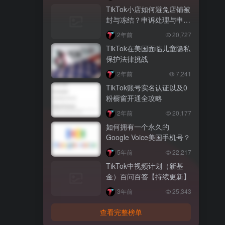
TikTok小店如何避免店铺被
封与冻结？申诉处理与申诉
策略
2年前
20,727
TikTok在美国面临儿童隐私
保护法律挑战
2年前
7,241
TikTok账号实名认证以及0
粉橱窗开通全攻略
2年前
20,177
如何拥有一个永久的
Google Voice美国手机号？
5年前
22,217
TikTok中视频计划（新基
金）百问百答【持续更新】
3年前
25,343
查看完整榜单