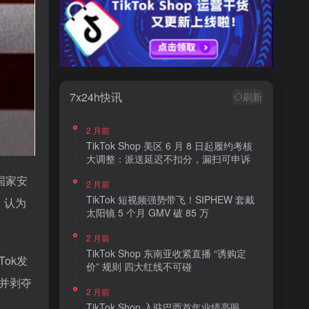
7x24h快讯
刷新
2 月前
TikTok Shop 美区 6 月 8 日起履约考核
大调整：派送延迟不扣分，漏扫可申诉
国家安
2 月前
TikTok 短视频强势带飞！SIPHEW 套戴
，认为
太阳镜 5 个月 GMV 破 85 万
2 月前
TikTok Shop 东南亚收紧直播 “诱购定
ok发
价” 规则 四大红线不可碰
，并剥夺
2 月前
TikTok Shop 入驻巴西首年业绩亮眼