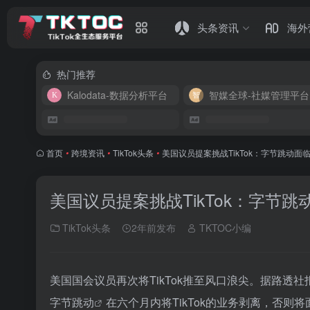
头条资讯
海外
热门推荐
Kalodata-数据分析平台
智媒全球-社媒管理平台
首页
•
跨境资讯
•
TikTok头条
•
美国议员提案挑战TikTok：字节跳动面
美国议员提案挑战TikTok：字节
TikTok头条
2年前发布
TKTOC小编
美国国会议员再次将TikTok推至风口浪尖。据路
字节跳动
在六个月内将TikTok的业务剥离，否