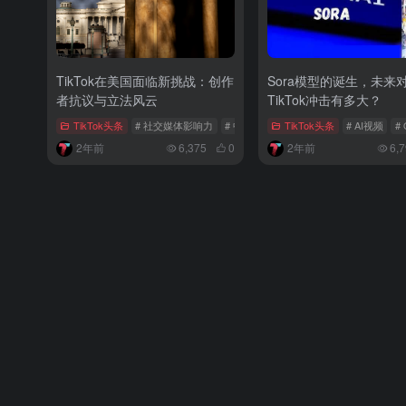
TikTok在美国面临新挑战：创作
Sora模型的诞生，未来
者抗议与立法风云
TikTok冲击有多大？
TikTok头条
# 社交媒体影响力
# 中美关系
# TikTok美国立法
TikTok头条
# AI视频
# 
2年前
6,375
0
2年前
6,