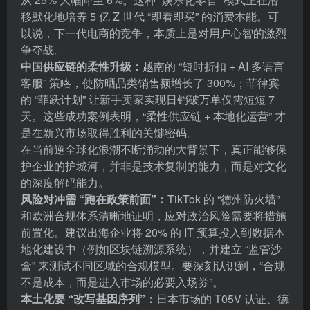
移默化地培养 5 亿 Z 世代 “即看即买” 的消费本能。可
以说，下一代电商的竞争，本质上是对用户心智的激烈
争夺战。
中国供应链的柔性升级：
越南的 “短时折扣 + AI 多语言
客服” 策略，使防晒品类销售额增长了 300%；菲律宾
的 “菲跃计划” 让新手卖家实现日销破万单仅需短短 7
天。这些成功案例表明，“柔性供应链 + 本地化运营” 才
是在新兴市场取得胜利的关键密码。
在当前逆全球化浪潮不断涌动的大背景下，真正能够保
护企业的护城河，并非是技术复制的能力，而是对文化
的深度解码能力。
风险对冲需 “跑在政策前面”：
TikTok 的 “德州防火墙”
和欧洲合规体系清晰地证明，应对政治风险需要将措施
前置化。建议出海企业将 20% 的 IT 预算投入到数据本
地化建设中（例如区块链溯源系统），并建立 “监管沙
盒” 来测试不同区域的合规模型。要深刻认识到，“合规
不是成本，而是进入市场的必要入场券”。
本土化要 “改写基因序列”：
日本市场的 T05V 认证、德