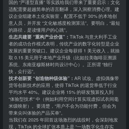
国的 “严谨型直播” 等实践给我们带来了重要启示：文化
适配需要超越简单的语言翻译，深入洞察消费心理。建
议企业组建本土化实验室，配置不低于 30% 的本地创
意人员，并开发 “文化敏感度检测算法”。要明白，“最短
的路径，是读懂用户的心跳”。
生态共建要 “重构产业价值”：
TikTok 与意大利手工业
者的成功合作模式表明，传统产业的数字化转型是企业
发展的重要突破口。建议企业每获得 1 美元收入，就抽
取 0.15 美元用于本地产业升级（比如拉美咖啡豆溯源
系统、东南亚穆斯林时尚设计中心）。正所谓 “独行
快，众行远”。
技术创新要 “创造物种级体验”：
AR 试妆、虚拟偶像带
货等创新技术的应用，使得 TikTok 的退货率低于行业
平均水平 40%。建议企业将 15% 的研发预算投入到
“体验型技术” 中（例如利用空间计算实现虚拟试衣间毫
米级映射）。要清楚，“用户不会为功能付费，但会为
带来尖叫体验的产品买单”。
当我们在 2025 年回首这场激烈的战役时，会深刻地发
现，TikTok 的全球扩张本质上是 “一场数字化生存实