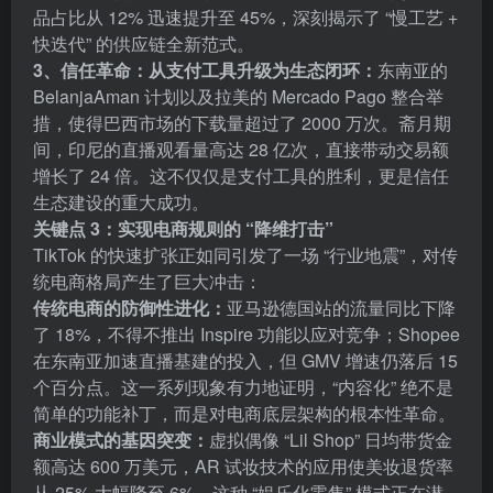
品占比从 12% 迅速提升至 45%，深刻揭示了 “慢工艺 +
快迭代” 的供应链全新范式。
3、信任革命：从支付工具升级为生态闭环：
东南亚的
BelanjaAman 计划以及拉美的 Mercado Pago 整合举
措，使得巴西市场的下载量超过了 2000 万次。斋月期
间，印尼的直播观看量高达 28 亿次，直接带动交易额
增长了 24 倍。这不仅仅是支付工具的胜利，更是信任
生态建设的重大成功。
关键点 3：实现电商规则的 “降维打击”
TikTok 的快速扩张正如同引发了一场 “行业地震”，对传
统电商格局产生了巨大冲击：
传统电商的防御性进化：
亚马逊德国站的流量同比下降
了 18%，不得不推出 Inspire 功能以应对竞争；Shopee
在东南亚加速直播基建的投入，但 GMV 增速仍落后 15
个百分点。这一系列现象有力地证明，“内容化” 绝不是
简单的功能补丁，而是对电商底层架构的根本性革命。
商业模式的基因突变：
虚拟偶像 “Lil Shop” 日均带货金
额高达 600 万美元，AR 试妆技术的应用使美妆退货率
从 25% 大幅降至 6%。这种 “娱乐化零售” 模式正在潜