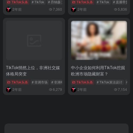
TikTok头条
# TikTok
# 乔纳森·艾维
# iPhone中国市场销量
TikTok头条
# TikTok
# 直播带货
2年前
7,360
2年前
5,836
TikTok悄然上位，非洲社交媒
中小企业如何利用TikTok挖掘
体格局突变
欧洲市场隐藏财富？
TikTok头条
# 非洲市场
# 非洲电商
# 非洲社交媒体
TikTok头条
# TikTok算法设计
# T
2年前
6,279
2年前
7,154