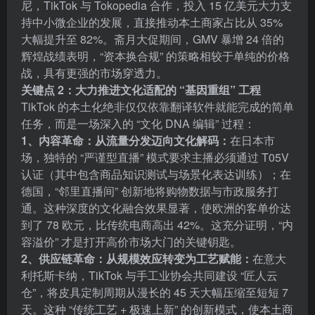
尼，TikTok 与 Tokopedia 合作，投入 15 亿美元大力支
持中小微企业的发展，直接推动本土商家占比从 35%
大幅提升至 82%。斋月大促期间，GMV 暴增 24 倍的
辉煌战绩表明，“资本换合规” 的策略相较于单纯的价格
战，具有更强的市场穿透力。
关键点 2：大力推进文化适配的 “基因重组” 工程
TikTok 的本土化绝非仅仅依靠翻译软件就能完成的简单
任务，而是一场深入的 “文化 DNA 编辑” 过程：
1、内容革命：从流量分发迈向文化解码：
在日本市
场，独特的 “严谨型直播” 模式要求主播必须通过 T05V
认证（其中包含商品知识测试与场景化表达训练）；在
德国，“邻里直播间” 创新地将购物数据与市政服务打
通。这种深度的文化融合效果显著，使欧洲的客单价达
到了 78 欧元，比传统电商高出 42%。这充分证明，“内
容溢价” 才是打开高价市场大门的关键钥匙。
2、供应链革命：从规模效应转变为工艺赋能：
在意大
利托斯卡纳，TikTok 与手工业协会共同建设 “匠人云
仓”，将皮具定制周期从漫长的 45 天大幅压缩至短短 7
天。这种 “传统工艺 + 极速上新” 的创新模式，使本土商