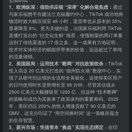
1、欧洲纵深：借助供应链 “深潜” 化解合规焦虑：
通过
与家乐福携手共建法兰克福履约中心，TikTok 成功地将
物流时效大幅压缩至 48 小时，退货率也从原本的 35%
显著降至 8%。更为关键的是，法国家乐福利用 TikTok
直播打造出的 “社交化生鲜” 场景，使预制菜的周订单量
达到了传统渠道的 17 倍之多。这一成果有力地证明，
技术对实体经济的赋能所带来的价值，远远超过了单纯
的流量倾销。
2、美国困局：运用技术 “断网” 对抗政策绞杀：
TikTok
投入高达 20 亿美元打造的 “德州防火墙” 数据中心，实
现了从硬件到运维的全流程全美籍化，这使得美区用户
的日均使用时长逆势增长至 98 分钟。尽管其估值从
2500 亿美元大幅腰斩至 1200 亿，但这种 “技术断网”
的策略却成功为其换来了政策谈判的重要筹码。2025
年，美区仍以 200% 的惊人增速贡献了 90 亿美元的
GMV，这充分印证了 “用空间换时间” 这一策略所蕴含
的生存智慧。
3、新兴市场：凭借资本 “换血” 实现生态绑定
：在印