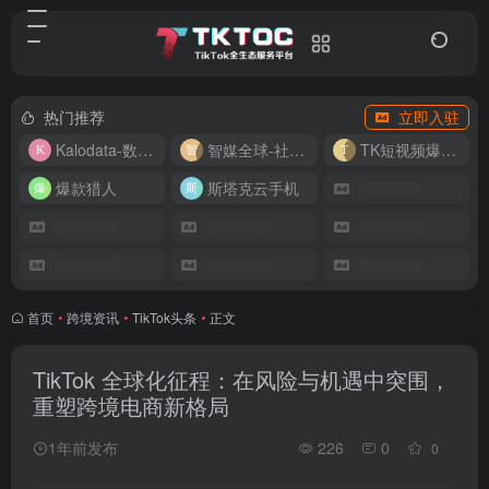
热门推荐
立即入驻
Kalodata-数据分析平台
智媒全球-社媒管理平台
TK短视频爆款复刻
爆款猎人
斯塔克云手机
首页
•
跨境资讯
•
TikTok头条
•
正文
TikTok 全球化征程：在风险与机遇中突围，
重塑跨境电商新格局
1年前发布
226
0
0