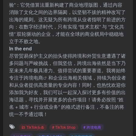
验”：它凭借算法重新构建了商业地理版图，通过内容
消除了文化之间的边界隔阂，以坚韧不拔的精神改写了
出海的规则。这无疑为所有跨境从业者指明了前进的方
向：在数字经济时代，只有实现 “技术主权” 与 “文化共
情” 双轮驱动的企业，才能在全球的商业棋局中稳稳地
立于不败之地。
In the end
尽管贸易保护主义的抬头使得跨境和外贸生意遭遇了诸
多问题与严峻挑战，但我坚信，跨境出海依然是当下乃
至未来几年极具潜力、值得尝试的重要赛道。我将始终
专注于
跨境电商
和企业出海相关领域，持续为创业者
和从业者提供高质量的专业内容！同时，也热忱欢迎你
添加我为好友，我们可以一起深入探讨更多有价值的出
海话题，寻找并开展更多的合作项目！请务必按照 “姓
名 + 城市 + 行业或业务” 的格式进行备注，不备注的将
统一不予通过哦！
TikTok头条
# TikTok Shop
# 跨境电商