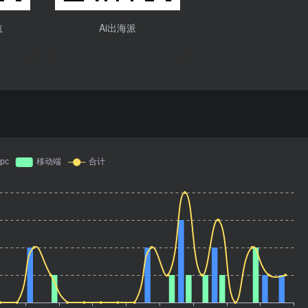
航
Ai出海派