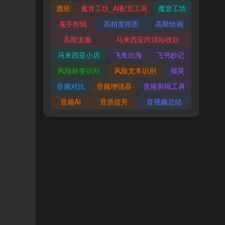
鹿班
魔音工坊_AI配音工具
魔音工坊
鬼手剪辑
高精度抠图
高斯绘画
高斯泼溅
马来西亚跨境站收款
马来西亚小店
飞鱼出海
飞书妙记
风险标签识别
风险文本识别
领英
音频对比
音频增强器
音频剪辑工具
音频AI
音质提升
音视频总结
。