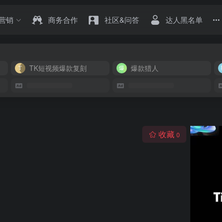
营销
商务合作
社区&问答
达人黑名单
TK短视频爆款复刻
爆款猎人
收藏
0