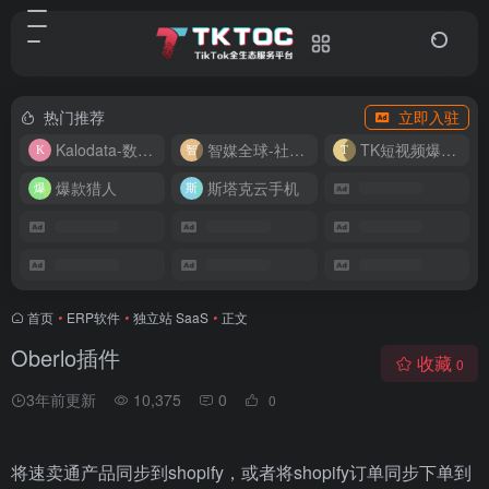
热门推荐
立即入驻
Kalodata-数据分析平台
智媒全球-社媒管理平台
TK短视频爆款复刻
爆款猎人
斯塔克云手机
首页
•
ERP软件
•
独立站 SaaS
•
正文
Oberlo插件
收藏
0
3年前更新
10,375
0
0
将速卖通产品同步到shopify，或者将shopify订单同步下单到