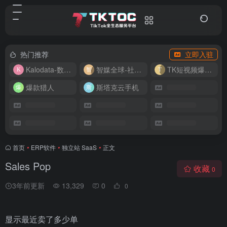
热门推荐
立即入驻
Kalodata-数据分析平台
智媒全球-社媒管理平台
TK短视频爆款复刻
爆款猎人
斯塔克云手机
首页
•
ERP软件
•
独立站 SaaS
•
正文
Sales Pop
收藏
0
3年前更新
13,329
0
0
显示最近卖了多少单