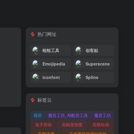
热门网址
。
蛙蛙工具
创客贴
Emojipedia
Superscene
iconfont
Spline
标签云
鹿班
魔音工坊_AI配音工具
魔音工坊
鬼手剪辑
高精度抠图
高斯绘画
高斯泼溅
马来西亚跨境站收款