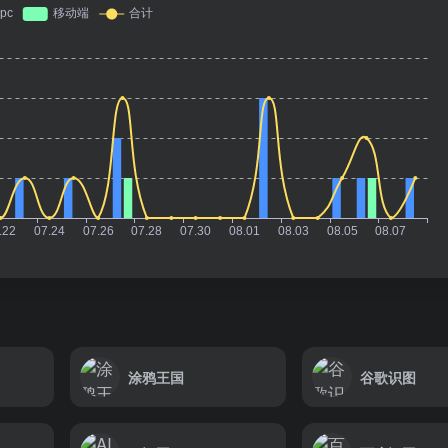
涂鸦王国
谷歌识图