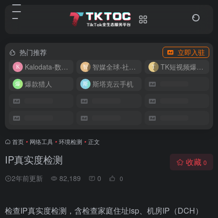
热门推荐
立即入驻
Kalodata-数据分析平台
智媒全球-社媒管理平台
TK短视频爆款复刻
爆款猎人
斯塔克云手机
首页
•
网络工具
•
环境检测
•
正文
IP真实度检测
收藏
0
2年前更新
82,189
0
0
检查IP真实度检测，含检查家庭住址isp、机房IP（DCH）