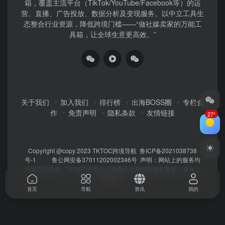
箱，覆盖主流平台（TikTok/YouTube/Facebook等）​的运
营、直播、广告投放、数据分析及变现服务。以中立工具生
态整合行业资源，降低跨境门槛——“做社媒卖家的万能工
具箱，让全球生意更高效。”
关于我们
加入我们
排行榜
出海BOSS圈
专栏合
作
免责声明
隐私条款
友情链接
27°
Copyright @copy 2023
TKTOC跨境导航
鲁ICP备2021038738
号-1
鲁公网安备37011202002346号
声明：网站上的服务均
为第三方提供，与TKTOC无关。请用户注意甄别服务质量，避免上
当受骗！
首页
导航
资讯
我的