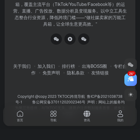
箱，覆盖主流平台（TikTok/YouTube/Facebook等）​的运
营、直播、广告投放、数据分析及变现服务。以中立工具生
态整合行业资源，降低跨境门槛——“做社媒卖家的万能工
具箱，让全球生意更高效。”
关于我们
加入我们
排行榜
出海BOSS圈
专栏合
作
免责声明
隐私条款
友情链接
26°
Copyright @copy 2023
TKTOC跨境导航
鲁ICP备2021038738
号-1
鲁公网安备37011202002346号
声明：网站上的服务均
为第三方提供，与TKTOC无关。请用户注意甄别服务质量，避免上
当受骗！
首页
导航
资讯
我的