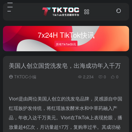
7x24H TikTok快讯
所有TikTok快讯
美国人创立国货洗发皂，出海成功年入千万
TKTOC小编
2,234
0
0
Viori是由两位美国人创立的洗发皂品牌，灵感源自中国
红瑶族护发传统，将红瑶族发酵米水和中草药融入产
品，年收入达千万美元。Viori在TikTok上表现抢眼，播
放量超4亿次，月访量超17万，复购率过半。其成功秘