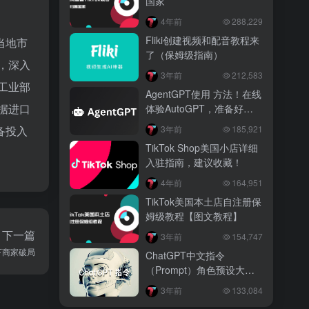
国家
4年前
288,229
Fliki创建视频和配音教程来
当地市
了（保姆级指南）
，深入
3年前
212,583
工业部
AgentGPT使用 方法！在线
据进口
体验AutoGPT，准备好
ChatGPT API key
备投入
3年前
185,921
TikTok Shop美国小店详细
入驻指南，建议收藏！
4年前
164,951
TikTok美国本土店自注册保
姆级教程【图文教程】
下一篇
3年前
154,747
下商家破局
ChatGPT中文指令
（Prompt）角色预设大
全！让你的AI更懂你！
3年前
133,084