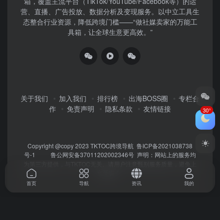
箱，覆盖主流平台（TikTok/YouTube/Facebook等）​的运
营、直播、广告投放、数据分析及变现服务。以中立工具生
态整合行业资源，降低跨境门槛——“做社媒卖家的万能工
具箱，让全球生意更高效。”
关于我们
加入我们
排行榜
出海BOSS圈
专栏合
作
免责声明
隐私条款
友情链接
30°
Copyright @copy 2023
TKTOC跨境导航
鲁ICP备2021038738
号-1
鲁公网安备37011202002346号
声明：网站上的服务均
为第三方提供，与TKTOC无关。请用户注意甄别服务质量，避免上
当受骗！
首页
导航
资讯
我的