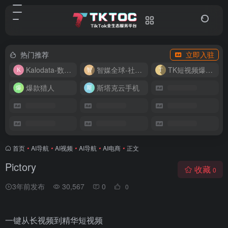
热门推荐
立即入驻
Kalodata-数据分析平台
智媒全球-社媒管理平台
TK短视频爆款复刻
爆款猎人
斯塔克云手机
首页
•
AI导航
•
AI视频
•
AI导航
•
AI电商
•
正文
Pictory
收藏
0
3年前发布
30,567
0
0
一键从长视频到精华短视频