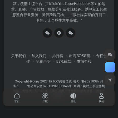
箱，覆盖主流平台（TikTok/YouTube/Facebook等）​的运
营、直播、广告投放、数据分析及变现服务。以中立工具生
态整合行业资源，降低跨境门槛——“做社媒卖家的万能工
具箱，让全球生意更高效。”
关于我们
加入我们
排行榜
出海BOSS圈
专栏合
作
免责声明
隐私条款
友情链接
Copyright @copy 2023
TKTOC跨境导航
鲁ICP备2021038738
号-1
鲁公网安备37011202002346号
声明：网站上的服务均
为第三方提供，与TKTOC无关。请用户注意甄别服务质量，避免上
当受骗！
首页
导航
资讯
我的