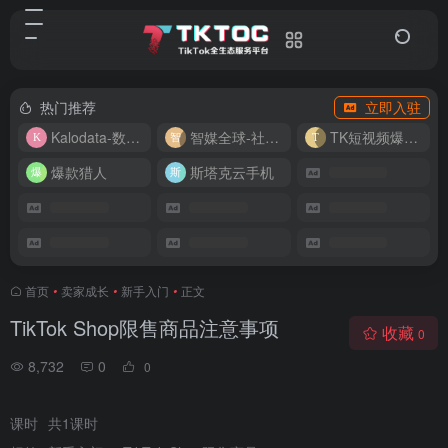
热门推荐
立即入驻
Kalodata-数据分析平台
智媒全球-社媒管理平台
TK短视频爆款复刻
爆款猎人
斯塔克云手机
首页
•
卖家成长
•
新手入门
•
正文
TikTok Shop限售商品注意事项
收藏
0
8,732
0
0
课时
共1课时