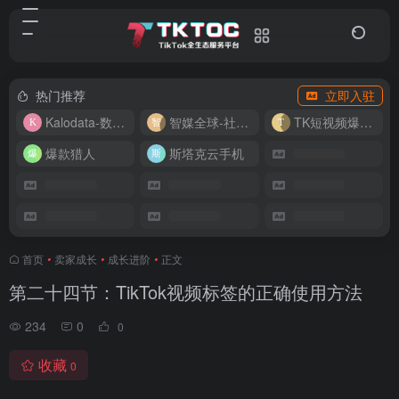
热门推荐
立即入驻
Kalodata-数据分析平台
智媒全球-社媒管理平台
TK短视频爆款复刻
爆款猎人
斯塔克云手机
首页
•
卖家成长
•
成长进阶
•
正文
第二十四节：TikTok视频标签的正确使用方法
234
0
0
收藏
0