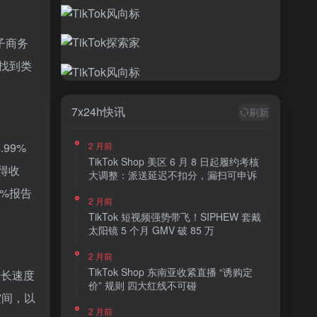
子商务
中找到类
7x24h快讯
刷新
.99%
2 月前
TikTok Shop 美区 6 月 8 日起履约考核
获得收
大调整：派送延迟不扣分，漏扫可申诉
0%报告
2 月前
TikTok 短视频强势带飞！SIPHEW 套戴
太阳镜 5 个月 GMV 破 85 万
2 月前
TikTok Shop 东南亚收紧直播 “诱购定
增长速度
价” 规则 四大红线不可碰
空间，以
2 月前