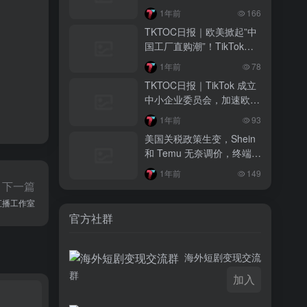
3 月前
。
1年前
166
越南监管出手核查Shopee、TikTok
TKTOC日报｜欧美掀起”中
Shop涨价行为，佣金调整遭调查
国工厂直购潮”！TikTok教
程带火淘宝/DHgate
3 月前
1年前
78
TikTok Shop 印尼推出出海项目 助力本
TKTOC日报｜TikTok 成立
土品牌开拓东南亚市场
中小企业委员会，加速欧洲
市场扩张
3 月前
1年前
93
TikTok Shop 英美周榜出炉 美妆家居成
美国关税政策生变，Shein
两大热销主力
和 Temu 无奈调价，终端消
费者受波及
1年前
149
下一篇
设直播工作室
官方社群
海外短剧变现交流
群
加入