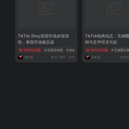
TikTok Shop美国市场表现强
TikTok电商动态：无钢
劲，泰国市场被反超
销与玄学经济兴起
TKTOC日报
# 东南亚电商
# tiktok电商
# 美国市场
TKTOC日报
# 无钢圈文
3年前
11,357
0
2年前
9,