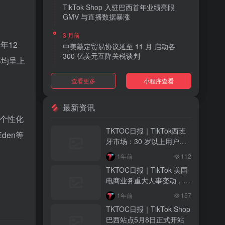
TikTok Shop 入驻巴西首年业绩亮眼
GMV 与直播数据暴涨
3 月前
年12
中美敲定贸易协议延至 11 月 启动各
300 亿美元互降关税谈判
率均呈上
3 月前
查看更多
小程序查看
TikTok Shop 上线 “三日达” 标签 履约
快、转化高、曝光多
最新资讯
3 月前
、个性化
AI 购物代理化趋势明显 30% 美国消费
TKTOC日报｜TikTok西班
den等
者接受 AI 代下单
牙市场：30 岁以上用户成
消费主力，女性引领
3 月前
1年前
112
TikTok Shop 爱尔兰全面开放入驻 本土
TKTOC日报｜TikTok 美国
品牌可零门槛开店
电商业务重大人事变动，木
青接管整体运营
3 月前
1年前
157
音乐节降噪耳塞风靡欧美 DTC 品牌单日
TKTOC日报｜TikTok Shop
营收突破 200 万元
巴西站点5月8日正式开站