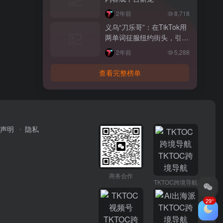
2年前
8,718
义乌“刀乐哥”：在TikTok用
两单词征服纽约街头，引爆
全球义乌制造热潮
2年前
5,288
查看完整榜单
声明
隐私
商务合作
TKTOC跨境导航
29°