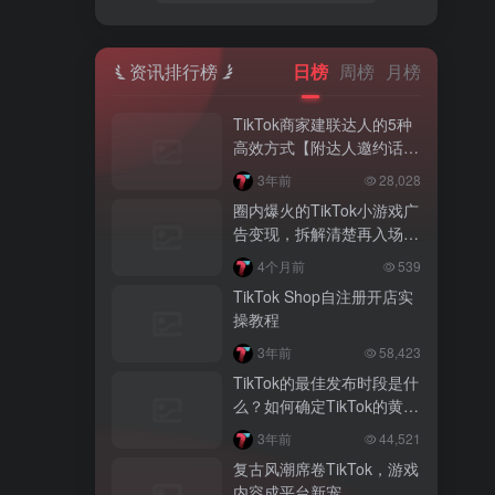
资讯排行榜
日榜
周榜
月榜
TikTok商家建联达人的5种
高效方式【附达人邀约话
术】
3年前
28,028
圈内爆火的TikTok小游戏广
告变现，拆解清楚再入场，
别盲目跟风
4个月前
539
TikTok Shop自注册开店实
操教程
3年前
58,423
TikTok的最佳发布时段是什
么？如何确定TikTok的黄金
发布时间？
3年前
44,521
复古风潮席卷TikTok，游戏
内容成平台新宠