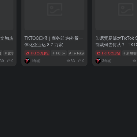
圈文胸热
TKTOC日报｜商务部:内外贸一
印尼贸易部对TikTok 
体化企业达 8.7 万家
制裁何去何从？| TKT
胸
# 玄学经济
# 风水水晶
TKTOC日报
# TikTok
# TikTok英国小店
# TikTok禁令
TKTOC日报
# 新加
030
0
1年前
83
0
3年前