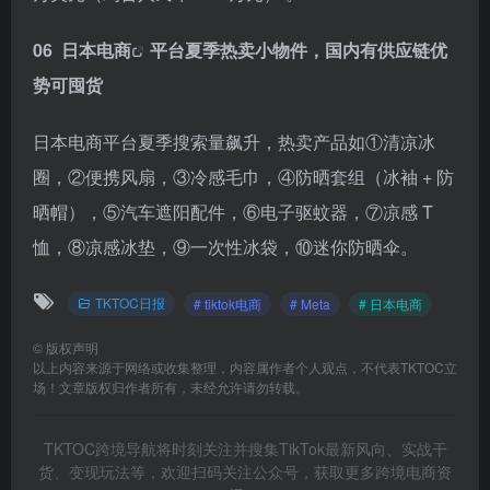
06
日本电商
平台夏季热卖小物件，国内有供应链优
势可囤货
日本电商平台夏季搜索量飙升，热卖产品如①清凉冰
圈，②便携风扇，③冷感毛巾，④防晒套组（冰袖 + 防
晒帽），⑤汽车遮阳配件，⑥电子驱蚊器，⑦凉感 T
恤，⑧凉感冰垫，⑨一次性冰袋，⑩迷你防晒伞。
TKTOC日报
# tiktok电商
# Meta
# 日本电商
©
版权声明
以上内容来源于网络或收集整理，内容属作者个人观点，不代表TKTOC立
场！文章版权归作者所有，未经允许请勿转载。
TKTOC跨境导航将时刻关注并搜集TikTok最新风向、实战干
货、变现玩法等，欢迎扫码关注公众号，获取更多跨境电商资