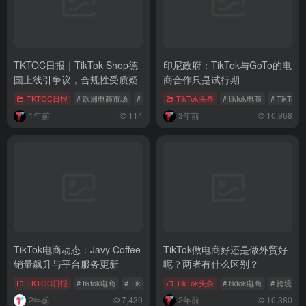
TKTOC日报｜TikTok Shop德
印尼政府：TikTok与GoTo的电
国上线引争议，合规性受质疑
商合作只是试行期
TKTOC日报
# 欧洲电商市场
# TikTok
# TikTok Shop
TikTok头条
# tiktok电商
# TikTo
1年前
114
3年前
10,968
TikTok电商动态：Javy Coffee
TikTok做电商好还是做外贸好
销量飙升与平台服务更新
呢？两者有什么区别？
TKTOC日报
# tiktok电商
# TikTok美国
TikTok头条
# TikTok东南亚
# tiktok电商
# 跨境电
2年前
7,430
2年前
10,380