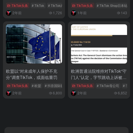
疑
港？
TikTok头条
# TikTok
# TikTok内容
TikTok头条
# TikTok Shop日本站
2年前
1,726
1年前
143
欧盟以“对未成年人保护不充
欧洲普通法院维持对TikTok“守
分”调查TikTok，或面临重罚
门人”认定，字节跳动上诉被驳
回
TikTok头条
# 欧盟
# 抖音国际版
# 兔子洞效应
TikTok头条
# TikTok母公司
# 字
2年前
6,800
2年前
6,852