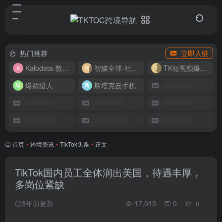
热门推荐
立即入驻
Kalodata-数据分析平台
智媒全球-社媒管理平台
TK短视频爆款复刻
爆款猎人
斯塔克云手机
首页
•
跨境资讯
•
TikTok头条
•
正文
TikTok国内员工全体润出美国，待遇丰厚，
多岗位紧缺
3年前更新
17,015
0
0