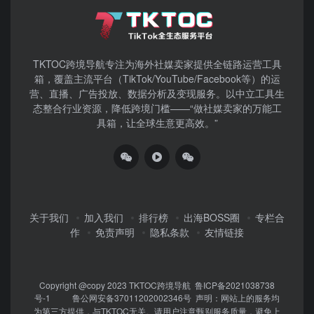
TKTOC跨境导航​专注为海外社媒卖家提供全链路运营工具
箱，覆盖主流平台（TikTok/YouTube/Facebook等）​的运
营、直播、广告投放、数据分析及变现服务。以中立工具生
态整合行业资源，降低跨境门槛——“做社媒卖家的万能工
具箱，让全球生意更高效。”
关于我们
加入我们
排行榜
出海BOSS圈
专栏合
作
免责声明
隐私条款
友情链接
Copyright @copy 2023
TKTOC跨境导航
鲁ICP备2021038738
号-1
鲁公网安备37011202002346号
声明：网站上的服务均
为第三方提供，与TKTOC无关。请用户注意甄别服务质量，避免上