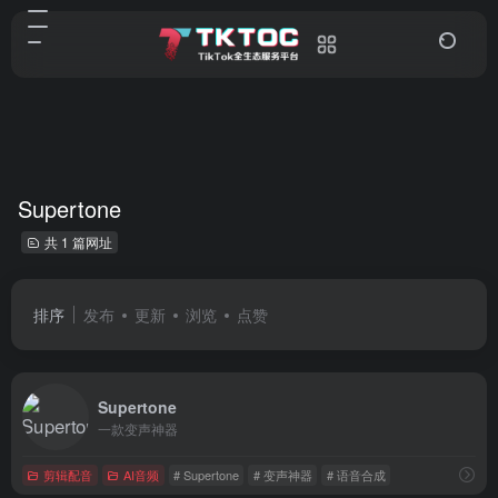
Supertone
共 1 篇网址
排序
发布
更新
浏览
点赞
Supertone
一款变声神器
剪辑配音
AI音频
# Supertone
# 变声神器
# 语音合成