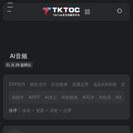
AI音频
共 29 篇网址
ERP软件
收款支付
社交媒体
流量运营
选品&供应链
选品
AI插件
AIPPT
AI办公
AI智能体
AI写作
AI绘画
AI视频
排序
发布
更新
浏览
点赞