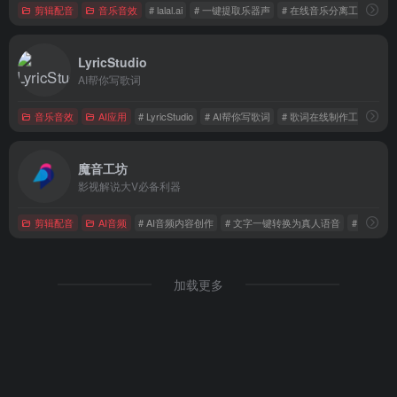
剪辑配音
音乐音效
# lalal.ai
# 一键提取乐器声
# 在线音乐分离工具
LyricStudio
AI帮你写歌词
音乐音效
AI应用
# LyricStudio
# AI帮你写歌词
# 歌词在线制作工具
魔音工坊
影视解说大V必备利器
剪辑配音
AI音频
# AI音频内容创作
# 文字一键转换为真人语音
# AI声音
加载更多