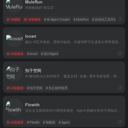
MuleRun
AI智能体的“淘宝店”
AI编程
AI智能体
# AI Agent Creator
# MuleRun
# 自动化工具开发者
lovart
输出 AI艺术插画、壁纸与贴纸，关键词即可生成高分辨率视觉素材
AI智能体
# lovart
# 设计Agent
扣子空间
AI 驱动的办公创作助手，覆盖文档 / 音频 / 课件等多场景，帮用户高效生成各类办公与创意内容。
AI智能体
# 扣子空间
# 办公创作助手
Flowith
适合在无限画布并行调用多模型，Agent 拆解任务并引用知识库，深度研究与创作无须切换窗口。
AI智能体
# Flowith
# 智能体
# Agent