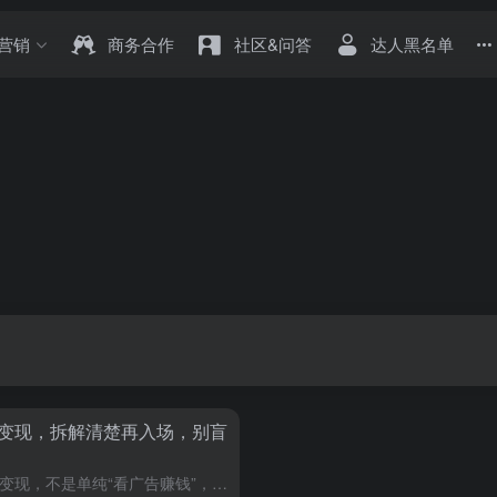
营销
商务合作
社区&问答
达人黑名单
广告变现，拆解清楚再入场，别盲
近期圈内问爆的TikTok小游戏广告变现，不是单纯“看广告赚钱”，拆解其底层逻辑、实操玩法、核心难点，告诉你现在是否适合入场、谁更适合做，避开跟风踩坑。 最近这段时间，圈子里被问得最多的项目，没有之一...