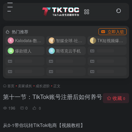
热门推荐
立即入驻
Kalodata-数据分析平台
智媒全球-社媒管理平台
TK短视频爆款复刻
爆款猎人
斯塔克云手机
首页
•
卖家成长
•
成长进阶
•
正文
第十一节：TikTok账号注册后如何养号
收藏
0
196
0
0
从0-1带你玩转TikTok电商【视频教程】