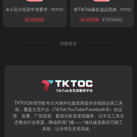
ikTok小店介绍及申请要求
实例分析TikTok爆款选品思路
- TKTOC资料库
- TKTOC
运营实操
运营实操
# TikTok选品
加载更多
TKTOC跨境导航​专注为海外社媒卖家提供全链路运营工具
箱，覆盖主流平台（TikTok/YouTube/Facebook等）​的运
营、直播、广告投放、数据分析及变现服务。以中立工具生
态整合行业资源，降低跨境门槛——“做社媒卖家的万能工
具箱，让全球生意更高效。”