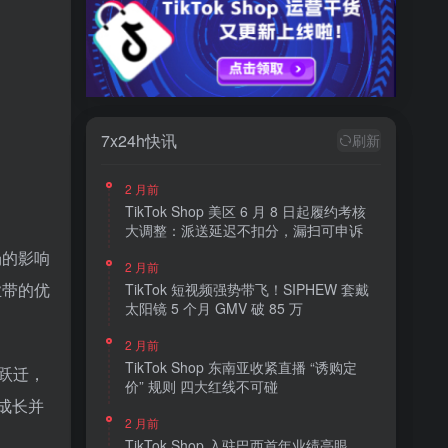
7x24h快讯
刷新
2 月前
TikTok Shop 美区 6 月 8 日起履约考核
大调整：派送延迟不扣分，漏扫可申诉
场的影响
2 月前
业带的优
TikTok 短视频强势带飞！SIPHEW 套戴
太阳镜 5 个月 GMV 破 85 万
2 月前
TikTok Shop 东南亚收紧直播 “诱购定
跃迁，
价” 规则 四大红线不可碰
速成长并
2 月前
TikTok Shop 入驻巴西首年业绩亮眼