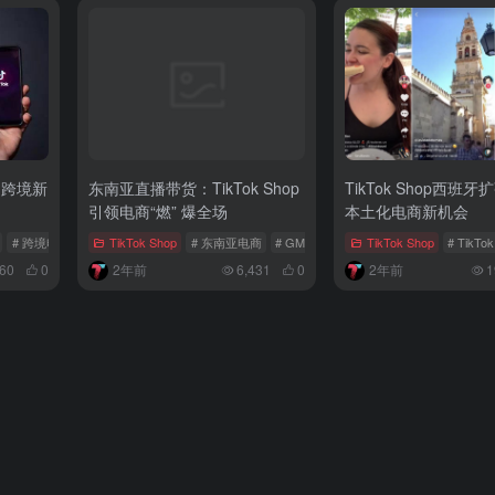
的跨境新
东南亚直播带货：TikTok Shop
TikTok Shop西班
引领电商“燃” 爆全场
本土化电商新机会
# 跨境电商
# 新兴电商平台
TikTok Shop
# 东南亚电商
# GMV增长
# TikTok Shop
TikTok Shop
# TikTo
60
0
2年前
6,431
0
2年前
1