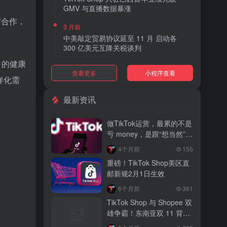
GMV 与直播数据暴涨
与合作，
3 月前
中美敲定贸易协议延至 11 月 启动各
300 亿美元互降关税谈判
的健康
3 月前
查看更多
小程序查看
TikTok Shop 上线 “三日达” 标签 履约
样化需
快、转化高、曝光多
最新资讯
3 月前
AI 购物代理化趋势明显 30% 美国消费
做TikTok运营，最累的不是
者接受 AI 代下单
亏 money，是跟“想当然”的
人废话
3 月前
4个月前
156
TikTok Shop 爱尔兰全面开放入驻 本土
重磅！TikTok Shop美区直
品牌可零门槛开店
邮新规2月1日生效
。
3 月前
6个月前
361
音乐节降噪耳塞风靡欧美 DTC 品牌单日
TikTok Shop 与 Shopee 双
营收突破 200 万元
雄争霸！东南亚双 11 背后
的内容电商新战局
3 月前