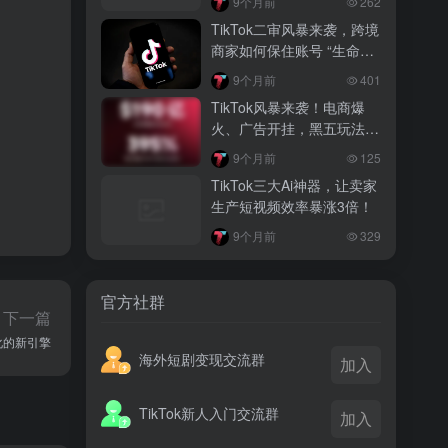
9个月前
262
越南监管出手核查Shopee、TikTok
TikTok二审风暴来袭，跨境
Shop涨价行为，佣金调整遭调查
商家如何保住账号 “生命
线”？
3 月前
9个月前
401
TikTok Shop 印尼推出出海项目 助力本
TikTok风暴来袭！电商爆
土品牌开拓东南亚市场
火、广告开挂，黑五玩法超
惊艳，你跟得上吗？
3 月前
9个月前
125
TikTok Shop 英美周榜出炉 美妆家居成
TikTok三大Ai神器，让卖家
两大热销主力
生产短视频效率暴涨3倍！
9个月前
329
官方社群
下一篇
球化的新引擎
海外短剧变现交流群
加入
TikTok新人入门交流群
加入