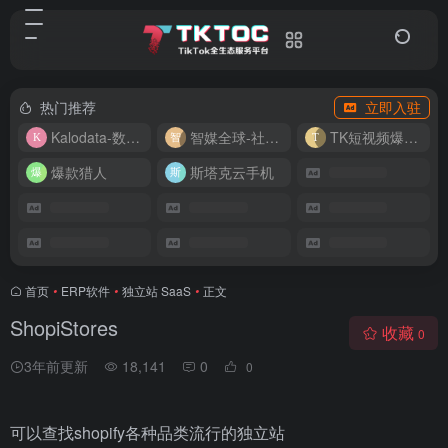
热门推荐
立即入驻
Kalodata-数据分析平台
智媒全球-社媒管理平台
TK短视频爆款复刻
爆款猎人
斯塔克云手机
首页
•
ERP软件
•
独立站 SaaS
•
正文
ShopiStores
收藏
0
3年前更新
18,141
0
0
可以查找shopify各种品类流行的独立站