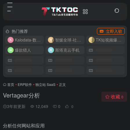
热门推荐
立即入驻
Kalodata-数据分析平台
智媒全球-社媒管理平台
TK短视频爆款复刻
爆款猎人
斯塔克云手机
首页
•
ERP软件
•
独立站 SaaS
•
正文
Vertagear分析
收藏
0
3年前更新
12,049
0
0
分析任何网站和应用