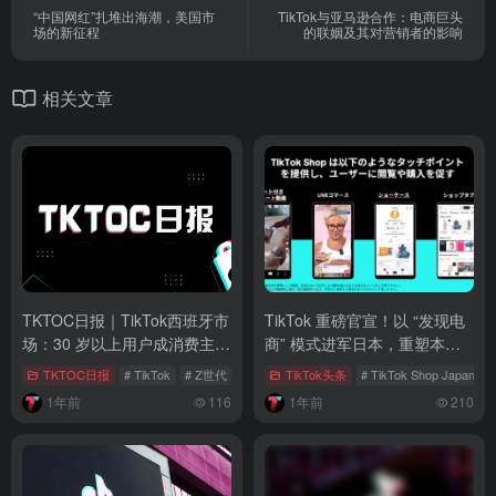
“中国网红”扎堆出海潮，美国市
TikTok与亚马逊合作：电商巨头
场的新征程
的联姻及其对营销者的影响
相关文章
TKTOC日报｜TikTok西班牙市
TikTok 重磅官宣！以 “发现电
场：30 岁以上用户成消费主
商” 模式进军日本，重塑本土
力，女性引领
购物新生态
TKTOC日报
# TikTok
# Z世代
# 字节跳动
TikTok头条
# TikTok Shop Japan
1年前
116
1年前
210