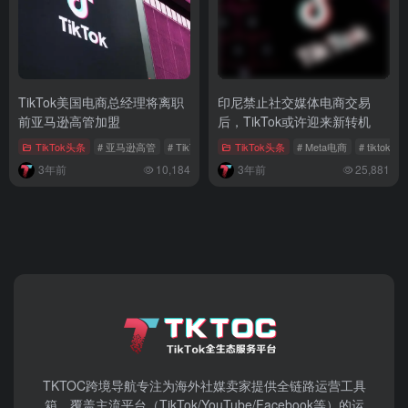
TikTok美国电商总经理将离职
印尼禁止社交媒体电商交易
前亚马逊高管加盟
后，TikTok或许迎来新转机
TikTok头条
# 亚马逊高管
# TikTok美国电商
TikTok头条
# TikTok 电子商务
# Meta电商
# tiktok电
3年前
10,184
3年前
25,881
TKTOC跨境导航​专注为海外社媒卖家提供全链路运营工具
箱，覆盖主流平台（TikTok/YouTube/Facebook等）​的运