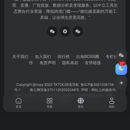
营、直播、广告投放、数据分析及变现服务。以中立工具生
态整合行业资源，降低跨境门槛——“做社媒卖家的万能工
具箱，让全球生意更高效。”
关于我们
加入我们
排行榜
出海BOSS圈
专栏合
作
免责声明
隐私条款
友情链接
27°
Copyright @copy 2023
TKTOC跨境导航
鲁ICP备2021038738
号-1
鲁公网安备37011202002346号
声明：网站上的服务均
为第三方提供，与TKTOC无关。请用户注意甄别服务质量，避免上
当受骗！
首页
导航
资讯
我的