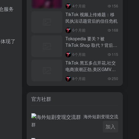
人废话
3 月前
4个月前
156
外仓服务
越南监管出手核查Shopee、TikTok
TikTok 视频上传难题：移
Shop涨价行为，佣金调整遭调查
民执法话题背后的信任危机
3 月前
6个月前
168
TikTok Shop 印尼推出出海项目 助力本
Tokopedia 要关？被
率体现了
土品牌开拓东南亚市场
TikTok Shop 取代？背后真
相大揭秘！
3 月前
6个月前
115
TikTok Shop 英美周榜出炉 美妆家居成
TikTok 黑五多点开花,社交
两大热销主力
电商浪潮正劲,美区GMV突
破35亿
8个月前
250
官方社群
海外短剧变现交流
群
加入