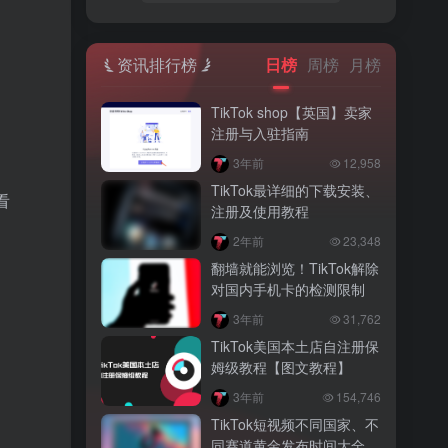
资讯排行榜
日榜
周榜
月榜
TikTok shop【英国】卖家
注册与入驻指南
3年前
12,958
TikTok最详细的下载安装、
看
注册及使用教程
2年前
23,348
翻墙就能浏览！TikTok解除
对国内手机卡的检测限制
3年前
31,762
TikTok美国本土店自注册保
姆级教程【图文教程】
3年前
154,746
TikTok短视频不同国家、不
同赛道黄金发布时间大全