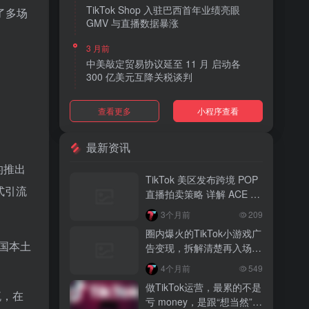
TikTok Shop 入驻巴西首年业绩亮眼
了多场
GMV 与直播数据暴涨
3 月前
中美敲定贸易协议延至 11 月 启动各
300 亿美元互降关税谈判
3 月前
查看更多
小程序查看
TikTok Shop 上线 “三日达” 标签 履约
快、转化高、曝光多
最新资讯
3 月前
的推出
AI 购物代理化趋势明显 30% 美国消费
TikTok 美区发布跨境 POP
者接受 AI 代下单
式引流
直播拍卖策略 详解 ACE 选
品与三大拍卖机制
3 月前
3个月前
209
TikTok Shop 爱尔兰全面开放入驻 本土
圈内爆火的TikTok小游戏广
品牌可零门槛开店
美国本土
告变现，拆解清楚再入场，
别盲目跟风
3 月前
4个月前
549
音乐节降噪耳塞风靡欧美 DTC 品牌单日
做TikTok运营，最累的不是
营收突破 200 万元
流，在
亏 money，是跟“想当然”的