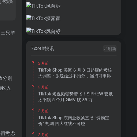
的成功策
。三只羊
7x24h快讯
刷新
2 月前
TikTok Shop 美区 6 月 8 日起履约考核
大调整：派送延迟不扣分，漏扫可申诉
数分别
的收入
2 月前
TikTok 短视频强势带飞！SIPHEW 套戴
太阳镜 5 个月 GMV 破 85 万
2 月前
TikTok Shop 东南亚收紧直播 “诱购定
价” 规则 四大红线不可碰
最初考虑
2 月前