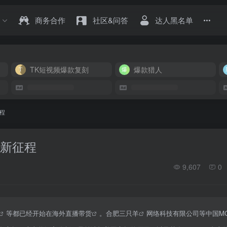
商务合作
社区&问答
达人黑名单
TK短视频爆款复刻
爆款猎人
程
的新征程
9,607
0
等都已经开始在海外
直播带货
。合肥
三只羊
网络科技有限公司等中国
M