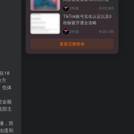
2年前
22,965
TikTok账号实名认证以及0
粉橱窗开通全攻略
2年前
20,185
查看完整榜单
在18
价方
，也体
货金额
底部主
播，而
由度和