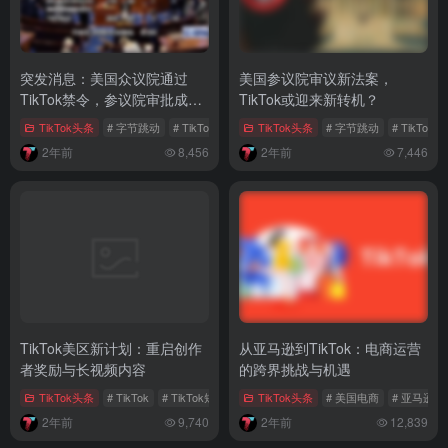
突发消息：美国众议院通过
美国参议院审议新法案，
TikTok禁令，参议院审批成关
TikTok或迎来新转机？
键
TikTok头条
# 字节跳动
# TikTok禁令
# TikTok业务
TikTok头条
# 字节跳动
# TikTok
2年前
8,456
2年前
7,446
TikTok美区新计划：重启创作
从亚马逊到TikTok：电商运营
者奖励与长视频内容
的跨界挑战与机遇
TikTok头条
# TikTok
# TikTok短剧
# TikTok长视频
TikTok头条
# 美国电商
# 亚马逊
2年前
9,740
2年前
12,839