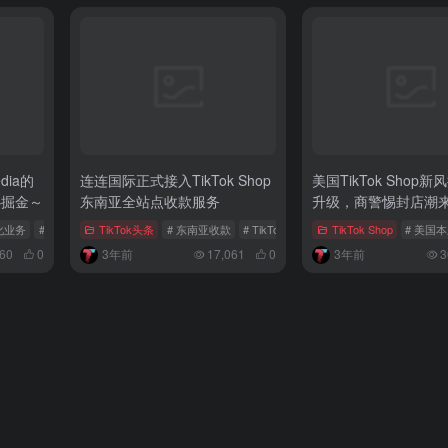
edia的
连连国际正式接入TikTok Shop
美国TikTok Shop
心掘金～
东南亚全站点收款服务
升级，商警惕封店潮
化业务
# 印尼本土电商巨头
TikTok头条
# 本土电商平台
# 东南亚收款
# TikTok World
# 一店卖全球
TikTok Shop
# 美国
60
0
3年前
17,061
0
3年前
3