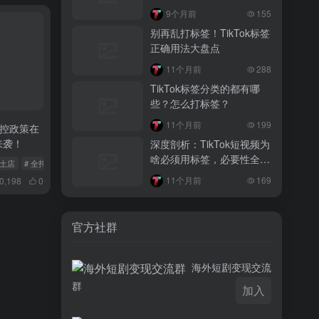
3 月前
9个月前
155
越南监管出手核查Shopee、TikTok
别再乱打标签！TikTok标签
Shop涨价行为，佣金调整遭调查
正确用法大盘点
3 月前
11个月前
288
TikTok Shop 印尼推出出海项目 助力本
TikTok标签分类的都有哪
土品牌开拓东南亚市场
些？怎么打标签？
3 月前
11个月前
199
新风控政策在
TikTok Shop 英美周榜出炉 美妆家居成
来袭！
深度剖析：TikTok短视频为
两大热销主力
啥必须用标签，必要性全解
本土店
# 全托管模式
# 自运营模式
析
11个月前
169
0,198
0
官方社群
海外短剧变现交流
群
加入