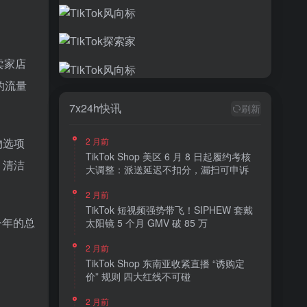
卖家店
的流量
7x24h快讯
刷新
物选项
2 月前
TikTok Shop 美区 6 月 8 日起履约考核
、清洁
大调整：派送延迟不扣分，漏扫可申诉
2 月前
TikTok 短视频强势带飞！SIPHEW 套戴
今年的总
太阳镜 5 个月 GMV 破 85 万
2 月前
TikTok Shop 东南亚收紧直播 “诱购定
价” 规则 四大红线不可碰
2 月前