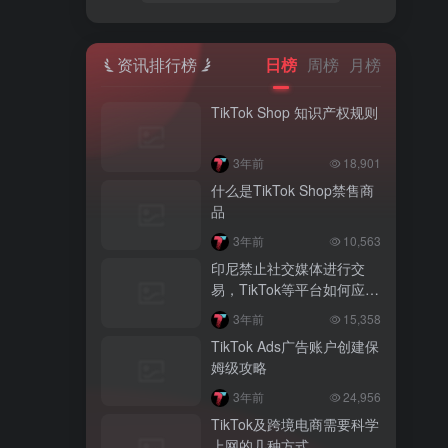
资讯排行榜
日榜
周榜
月榜
TikTok Shop 知识产权规则
3年前
18,901
什么是TikTok Shop禁售商
品
3年前
10,563
印尼禁止社交媒体进行交
易，TikTok等平台如何应
对？
3年前
15,358
TikTok Ads广告账户创建保
姆级攻略
3年前
24,956
TikTok及跨境电商需要科学
上网的几种方式