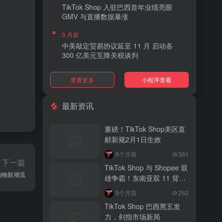
TikTok Shop 入驻巴西首年业绩亮眼
GMV 与直播数据暴涨
3 月前
。
中美敲定贸易协议延至 11 月 启动各
300 亿美元互降关税谈判
3 月前
查看更多
小程序查看
TikTok Shop 上线 “三日达” 标签 履约
快、转化高、曝光多
最新资讯
3 月前
AI 购物代理化趋势明显 30% 美国消费
重磅！TikTok Shop美区直
者接受 AI 代下单
邮新规2月1日生效
3 月前
6个月前
361
TikTok Shop 爱尔兰全面开放入驻 本土
下一篇
TikTok Shop 与 Shopee 双
品牌可零门槛开店
直播购物新潮流
雄争霸！东南亚双 11 背后
的内容电商新战局
3 月前
9个月前
262
音乐节降噪耳塞风靡欧美 DTC 品牌单日
TikTok Shop 巴西黑五发
营收突破 200 万元
力，剑指市场新局