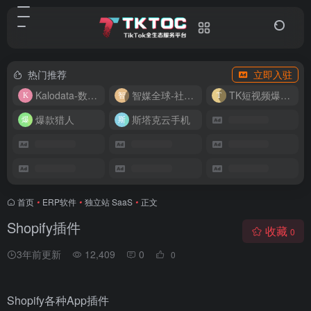
热门推荐
立即入驻
Kalodata-数据分析平台
智媒全球-社媒管理平台
TK短视频爆款复刻
爆款猎人
斯塔克云手机
首页
•
ERP软件
•
独立站 SaaS
•
正文
Shopify插件
收藏
0
3年前更新
12,409
0
0
Shopify各种App插件