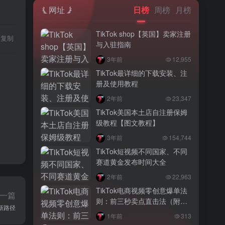
网址
日榜
周榜
月榜
TikTok shop【英国】卖家注册
复制
与入驻指南
3年前
12,955
TikTok最详细的下载安装、注
册及使用教程
2年前
23,347
TikTok美国本土店自注册保姆
级教程【图文教程】
3年前
154,744
TikTok短视频不同国家、不同
赛道黄金发布时间大全
2年前
22,963
TikTok电商视频零创意爆单法
一篇
则：前三秒卖点直击法（附调
化新路径
研实操）
1年前
313