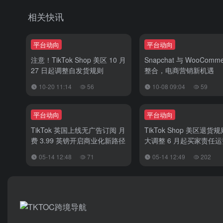
相关快讯
平台动向
平台动向
注意！TikTok Shop 美区 10 月
Snapchat 与 WooComme
27 日起调整自发货规则
整合，电商营销新机遇
10-20 11:14
56
10-08 09:04
59
平台动向
平台动向
TikTok 英国上线无广告订阅 月
TikTok Shop 美区退货
费 3.99 英镑开启商业化新路径
大调整 6 月起买家责任
由商家承担
05-14 12:48
71
05-14 12:49
202