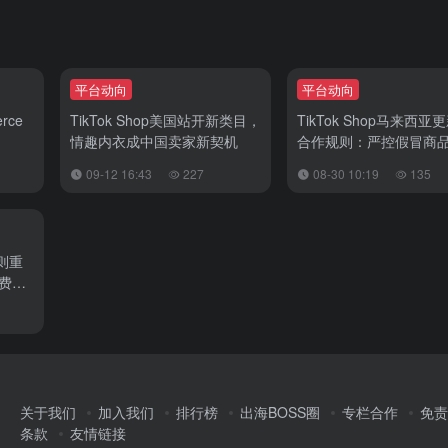
平台动向
平台动向
rce
TikTok Shop美国站开新类目，
TikTok Shop马来西
情趣内衣成中国卖家新契机
合作规则：严控假冒商
户投诉
09-12 16:43
227
08-30 10:19
135
规则重
运费全
关于我们
加入我们
排行榜
出海BOSS圈
专栏合作
免责
条款
友情链接