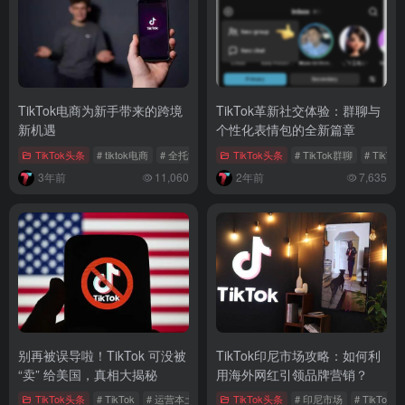
TikTok电商为新手带来的跨境
TikTok革新社交体验：群聊与
新机遇
个性化表情包的全新篇章
TikTok头条
# tiktok电商
# 全托管模式
# 跨境电商
TikTok头条
# TikTok群聊
# TikT
3年前
11,060
2年前
7,635
别再被误导啦！TikTok 可没被
TikTok印尼市场攻略：如何利
“卖” 给美国，真相大揭秘
用海外网红引领品牌营销？
TikTok头条
# TikTok
# 运营本土化
# 美国
TikTok头条
# 印尼市场
# TikTok