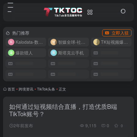
热门推荐
立即入驻
Kalodata-数据分析平台
智媒全球-社媒管理平台
TK短视频爆款复刻
爆款猎人
斯塔克云手机
首页
•
跨境资讯
•
TikTok头条
•
正文
如何通过短视频结合直播，打造优质B端
TikTok账号？
2年前发布
9,115
0
0