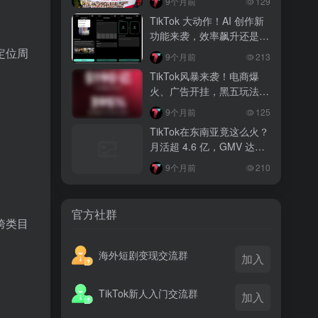
9个月前
129
越南监管出手核查Shopee、TikTok
TikTok 大动作！AI 创作新
Shop涨价行为，佣金调整遭调查
功能来袭，效率飙升还是体
验灾难？
定位周
3 月前
9个月前
213
TikTok Shop 印尼推出出海项目 助力本
TikTok风暴来袭！电商爆
土品牌开拓东南亚市场
火、广告开挂，黑五玩法超
惊艳，你跟得上吗？
3 月前
9个月前
125
TikTok Shop 英美周榜出炉 美妆家居成
TikTok在东南亚竟这么火？
两大热销主力
月活超 4.6 亿，GMV 达
382 亿，还有超多惊喜玩法
9个月前
210
官方社群
跨类目
海外短剧变现交流群
加入
TikTok新人入门交流群
加入