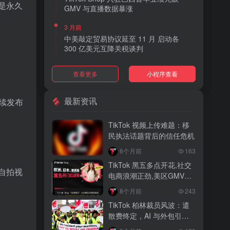
是永久
GMV 与直播数据暴涨
3 月前
中美敲定贸易协议延至 11 月 启动各
300 亿美元互降关税谈判
3 月前
查看更多
小程序查看
TikTok Shop 上线 “三日达” 标签 履约
快、转化高、曝光多
最新资讯
续发布
3 月前
AI 购物代理化趋势明显 30% 美国消费
TikTok 视频上传难题：移
者接受 AI 代下单
民执法话题背后的信任危机
3 月前
6个月前
163
TikTok Shop 爱尔兰全面开放入驻 本土
TikTok 黑五多点开花,社交
品牌可零门槛开店
自拍视
电商浪潮正劲,美区GMV突
破35亿
3 月前
8个月前
243
音乐节降噪耳塞风靡欧美 DTC 品牌单日
TikTok 柏林裁员风波：遣
营收突破 200 万元
散费终定，AI 与外包引发
的行业思考
3 月前