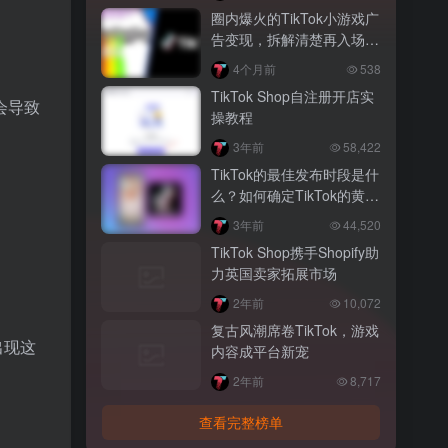
圈内爆火的TikTok小游戏广
告变现，拆解清楚再入场，
别盲目跟风
4个月前
538
TikTok Shop自注册开店实
会导致
操教程
3年前
58,422
TikTok的最佳发布时段是什
么？如何确定TikTok的黄金
发布时间？
3年前
44,520
TikTok Shop携手Shopify助
力英国卖家拓展市场
2年前
10,072
复古风潮席卷TikTok，游戏
出现这
内容成平台新宠
2年前
8,717
查看完整榜单