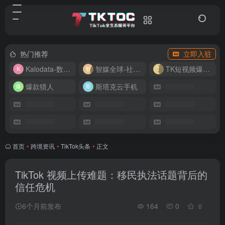
热门推荐
立即入驻
Kalodata-数据分析平台
智媒全球-社媒管理平台
TK短视频爆款复刻
爆款猎人
斯塔克云手机
首页
•
跨境资讯
•
TikTok头条
•
正文
TikTok 视频上传难题：移民执法话题背后的
信任危机
6个月前发布
164
0
0