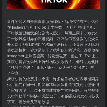
事件的起因与美国喜剧演员梅根・斯塔尔特有关。这位
在 Instagram 和 TikTok 上坐拥数十万粉丝的创作者，
平时以荒诞幽默的短剧为人熟知。然而上周末，她发布
了一段风格迥异的严肃视频，呼吁信仰基督教的公众公
开反对明尼阿波利斯的移民执法行动，还直言应废除相
关执法机构，称这是基于道德和信仰的诉求。该视频在
Instagram 上热度极高，转发量破万，但在 TikTok 上，
斯塔尔特多次尝试上传却均以失败告终。最终，她删除
了视频并注销了 TikTok 账号，认为平台对其内容进行
了审查。
斯塔尔特的经历并非个例，许多创作者纷纷表示感同身
受。他们在同一时期发布移民执法相关视频时，也碰到
了审核缓慢、上传不成功或数据异常等问题。有的视频
长时间处于 “审核中” 无法公开，有的虽成功发布却缺失
字幕、播放量及互动数据。