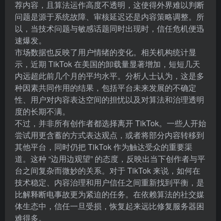
荐内容，且算法运作高度不透明，这使得外界难以判断
问题是源于系统故障、审核延迟还是内容策略调整。所
以，当技术问题与敏感话题同时出现时，信任危机便迅
速爆发。
市场数据也反映了用户情绪的变化。相关机构统计显
示，近期 TikTok 在美国的卸载量显著增加，短短几天
内远超此前几个月的平均水平。分析人士认为，这是多
种因素共同作用的结果，包括平台未来发展的不确定
性、用户对内容表达空间的担忧以及对算法和治理透明
度的长期不满。
不过，并非所有创作者都选择离开 TikTok。一些人开始
尝试用更含蓄的方式表达观点，或者将部分内容转移到
其他平台，同时仍把 TikTok 作为触达受众的重要渠
道。这种 “边用边观望” 的态度，反映出当下创作者与平
台之间复杂而微妙的关系。对于 TikTok 来说，如何在
技术稳定、内容治理和用户信任之间重新找到平衡，是
比解释断电事故更为紧迫的任务。在依赖算法的社交媒
体生态中，信任一旦受损，恢复起来远比修复服务器困
难得多。