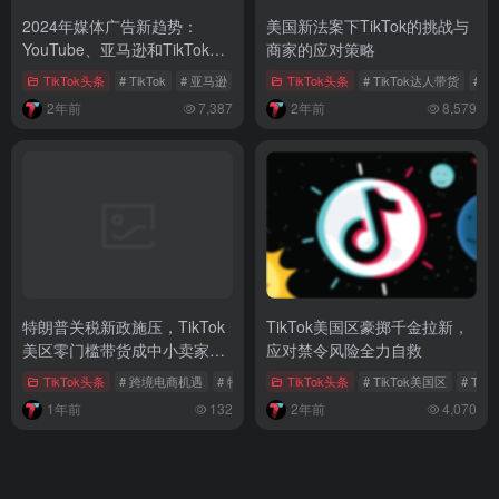
2024年媒体广告新趋势：
美国新法案下TikTok的挑战与
YouTube、亚马逊和TikTok领
商家的应对策略
先
TikTok头条
# TikTok
# 亚马逊
# YouTube
TikTok头条
# TikTok达人带货
# T
2年前
7,387
2年前
8,579
特朗普关税新政施压，TikTok
TikTok美国区豪掷千金拉新，
美区零门槛带货成中小卖家破
应对禁令风险全力自救
局点
TikTok头条
# 跨境电商机遇
# 特朗普关税政策
TikTok头条
# 中美关税协议
# TikTok美国区
# Ti
1年前
132
2年前
4,070