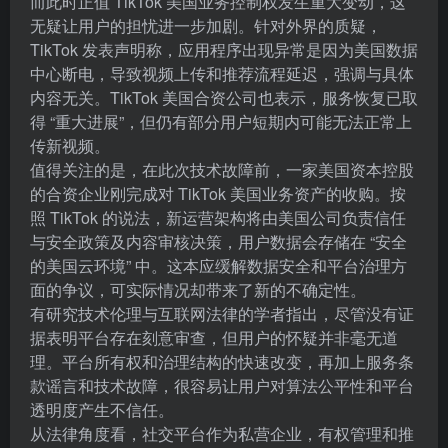
而此时正值 TikTok 美国业务控制权发生重大变动，这
无疑让用户的担忧进一步加剧。针对外界的质疑，
TikTok 发表声明称，应用程序出现异常是因为美国数据
中心断电，导致视频上传和推荐流程延迟，强调与具体
内容无关。TikTok 美国合资公司也表示，服务恢复已取
得 “重大进展”，但仍有部分用户短期内可能无法正常上
传新视频。
值得关注的是，在此次技术故障前，一家美国资本控股
的合资企业刚完成对 TikTok 美国业务资产的收购。按
照 TikTok 的说法，新运营架构将由美国公司负责信任
与安全政策及内容审核决策，用户数据会存储在 “安全
的美国云环境” 中。这本应缓解数据安全和平台治理方
面的争议，可实际情况却带来了新的不确定性。
有研究技术伦理与互联网法律的学者指出，尽管没有证
据表明平台存在刻意审查，但用户的怀疑并非毫无道
理。平台所有权和治理结构的快速改变，再加上服务条
款谣言和技术故障，很容易让用户对算法公平性和平台
透明度产生不信任。
从法律角度看，社交平台作为私营企业，有权管理和推