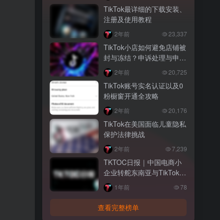
TikTok最详细的下载安装、
注册及使用教程
2年前
23,337
TikTok小店如何避免店铺被
封与冻结？申诉处理与申诉
策略
2年前
20,725
TikTok账号实名认证以及0
粉橱窗开通全攻略
2年前
20,176
TikTok在美国面临儿童隐私
保护法律挑战
2年前
7,239
TKTOC日报｜中国电商小
企业转舵东南亚与TikTok寻
求新出路
1年前
78
查看完整榜单