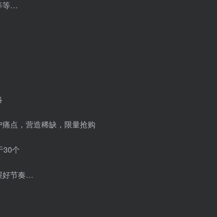
等等…
略
户痛点，营造稀缺，限量抢购
30个
握好节奏…