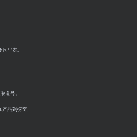
要尺码表。
粉渠道号。
加产品到橱窗。