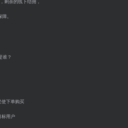
金，剩余的线下结佣，
保障。
是谁？
促使下单购买
目标用户