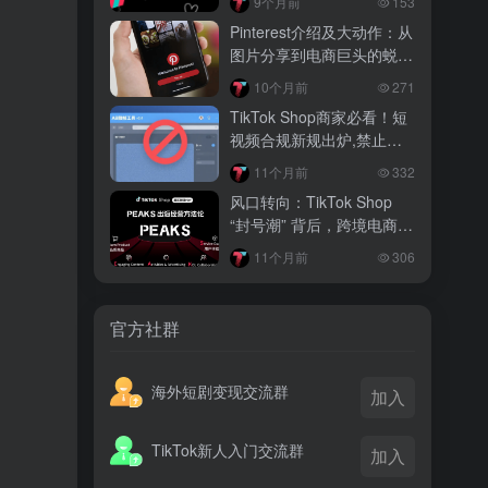
9个月前
153
越南监管出手核查Shopee、TikTok
Pinterest介绍及大动作：从
Shop涨价行为，佣金调整遭调查
图片分享到电商巨头的蜕变
之路
3 月前
10个月前
271
TikTok Shop 印尼推出出海项目 助力本
TikTok Shop商家必看！短
土品牌开拓东南亚市场
视频合规新规出炉,禁止发
布分段分层视频及AB帧
3 月前
11个月前
332
TikTok Shop 英美周榜出炉 美妆家居成
风口转向：TikTok Shop
两大热销主力
“封号潮” 背后，跨境电商何
去何从
11个月前
306
官方社群
海外短剧变现交流群
加入
TikTok新人入门交流群
加入