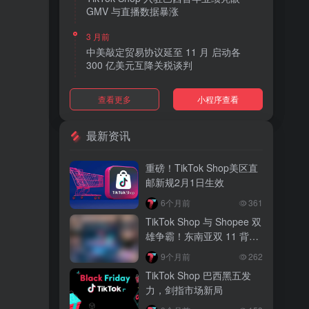
GMV 与直播数据暴涨
3 月前
中美敲定贸易协议延至 11 月 启动各
300 亿美元互降关税谈判
3 月前
查看更多
小程序查看
TikTok Shop 上线 “三日达” 标签 履约
快、转化高、曝光多
最新资讯
3 月前
AI 购物代理化趋势明显 30% 美国消费
重磅！TikTok Shop美区直
者接受 AI 代下单
邮新规2月1日生效
3 月前
6个月前
361
TikTok Shop 爱尔兰全面开放入驻 本土
TikTok Shop 与 Shopee 双
品牌可零门槛开店
雄争霸！东南亚双 11 背后
的内容电商新战局
3 月前
9个月前
262
音乐节降噪耳塞风靡欧美 DTC 品牌单日
TikTok Shop 巴西黑五发
营收突破 200 万元
力，剑指市场新局
3 月前