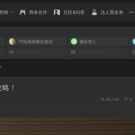
营销
商务合作
社区&问答
达人黑名单
TK短视频爆款复刻
爆款猎人
！
攻略！
68,106
0