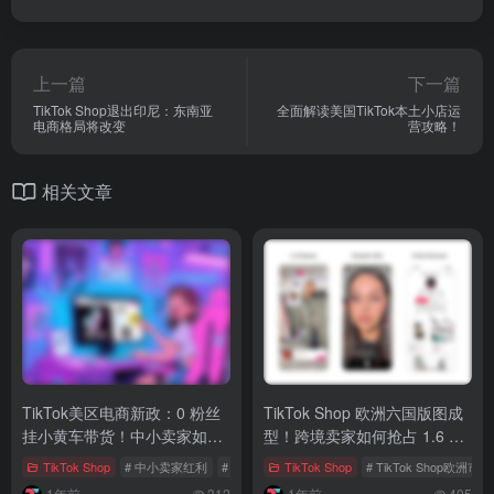
上一篇
下一篇
TikTok Shop退出印尼：东南亚
全面解读美国TikTok本土小店运
电商格局将改变
营攻略！
相关文章
TikTok美区电商新政：0 粉丝
TikTok Shop 欧洲六国版图成
挂小黄车带货！中小卖家如何
型！跨境卖家如何抢占 1.6 亿
抓住红利与规避风险？
消费沃土新红利？
TikTok Shop
# 中小卖家红利
# TikTok渠道号
TikTok Shop
# 小黄车带货
# TikTok Shop欧洲市场
1年前
312
1年前
405