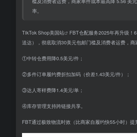
槛及消费者运费，商家单件成本最高降 5.56
率。
TikTok Shop美国站
FBT仓配服务2025年再升级！
送达），彻底取消30美元包邮门槛及消费者运费，商家单
①中转仓费用降0.5美元/件；
②多件订单履约费折扣加码（价差1.43美元/件）；
③达人寄样费降1.4美元/单；
④库存管理支持跨链接共享。
FBT通过极致物流时效（比商家自履约快55小时）提