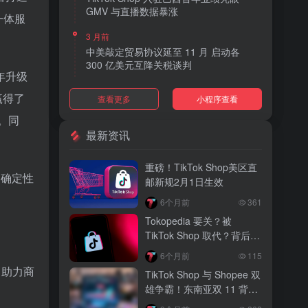
GMV 与直播数据暴涨
一体服
3 月前
中美敲定贸易协议延至 11 月 启动各
300 亿美元互降关税谈判
年升级
3 月前
赢得了
查看更多
小程序查看
TikTok Shop 上线 “三日达” 标签 履约
快、转化高、曝光多
。同
最新资讯
3 月前
AI 购物代理化趋势明显 30% 美国消费
重磅！TikTok Shop美区直
者接受 AI 代下单
不确定性
邮新规2月1日生效
3 月前
6个月前
361
TikTok Shop 爱尔兰全面开放入驻 本土
Tokopedia 要关？被
品牌可零门槛开店
TikTok Shop 取代？背后真
相大揭秘！
3 月前
6个月前
115
音乐节降噪耳塞风靡欧美 DTC 品牌单日
，助力商
TikTok Shop 与 Shopee 双
营收突破 200 万元
雄争霸！东南亚双 11 背后
的内容电商新战局
3 月前