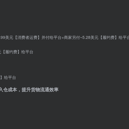
.99美元【消费者运费】并付给平台+商家另付~5.28美元【履约费】给平
美元【履约费】给平台
费】给平台
，低入仓成本，提升货物流通效率