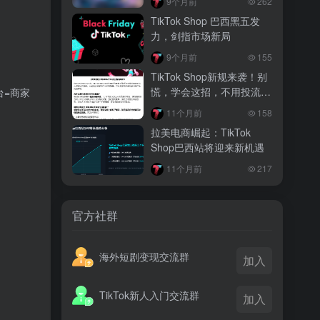
9个月前
262
越南监管出手核查Shopee、TikTok
TikTok Shop 巴西黑五发
Shop涨价行为，佣金调整遭调查
力，剑指市场新局
3 月前
9个月前
155
TikTok Shop 印尼推出出海项目 助力本
TikTok Shop新规来袭！别
土品牌开拓东南亚市场
慌，学会这招，不用投流也
台=商家
能出单，新手必看
3 月前
11个月前
158
TikTok Shop 英美周榜出炉 美妆家居成
拉美电商崛起：TikTok
两大热销主力
Shop巴西站将迎来新机遇
11个月前
217
官方社群
海外短剧变现交流群
加入
TikTok新人入门交流群
加入