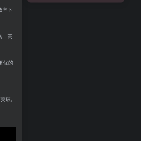
效率下
转，高
更优的
。
营突破。