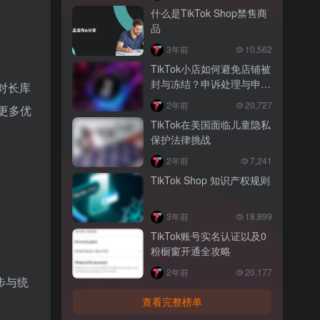
什么是TikTok Shop禁售商
品
3年前
10,562
TikTok小店如何避免店铺被
封与冻结？申诉处理与申诉
对长库
策略
2年前
20,727
更多优
TikTok在美国面临儿童隐私
保护法律挑战
2年前
7,241
TikTok Shop 知识产权规则
3年前
18,899
TikTok账号实名认证以及0
粉橱窗开通全攻略
2年前
20,177
步与统
查看完整榜单